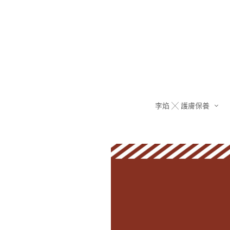
李焰 ╳ 護膚保養