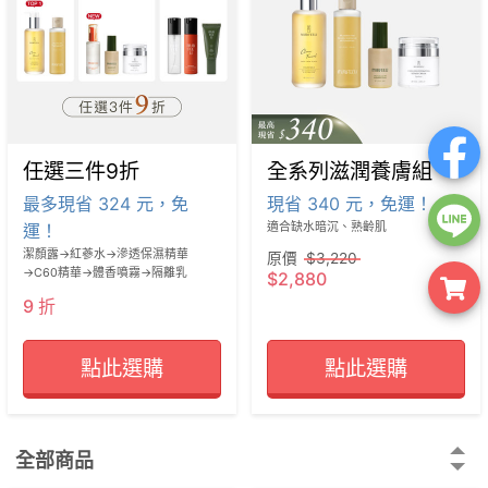
任選三件9折
全系列滋潤養膚組
最多現省 324 元，免
現省 340 元，免運！
運！
適合缺水暗沉、熟齡肌
潔顏露→紅蔘水→滲透保濕精華
原價
$3,220
→C60精華→體香噴霧→隔離乳
$2,880
9 折
點此選購
點此選購
全部商品