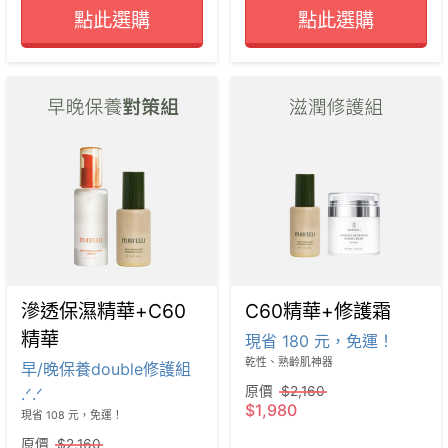
點此選購
點此選購
滲透保濕精華+C60
C60精華+修護霜
精華
現省 180 元，免運！
乾性、熟齡肌神器
早/晚保養double修護組
原價
$2,160
.ᐟ.ᐟ
$1,980
現省 108 元，免運！
原價
$2,160