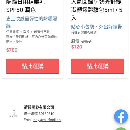
隔離日用精華乳
人氣回歸✨ 透光舒緩
SPF50 潤色
潔顏露體驗包5ml / 5
入
史上妝感最彈性的防曬隔
離！
貼心小包裝、外出好攜帶
任意疊擦 ✧ 單擦 ✧ 超彈性用法

首購必選組合體驗
專為忙碌通勤族、室內戶外兩頭跑的
原價
$199
都市人設計
$120
$780
點此選購
點此選購
荷菈開發有限公司
統一編號 59159510
Email
hey@murfeeli.co