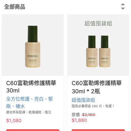
全部商品
C60富勒烯修護精華
C60富勒烯修護精華
30ml
30ml * 2瓶
全方位修護、亮白、緊
超值囤貨組
緻、補水
囤貨必備現省 280 元，免運！
適合所有肌膚、乾燥細紋、暗沉
原價
$2,160
$1,880
$1,080