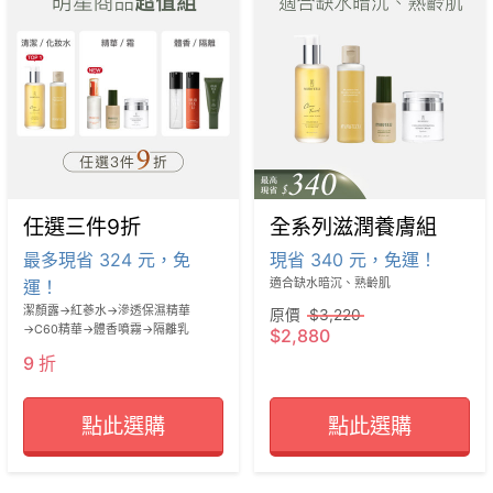
任選三件9折
全系列滋潤養膚組
最多現省 324 元，免
現省 340 元，免運！
運！
適合缺水暗沉、熟齡肌
潔顏露→紅蔘水→滲透保濕精華
原價
$3,220
→C60精華→體香噴霧→隔離乳
$2,880
9 折
點此選購
點此選購